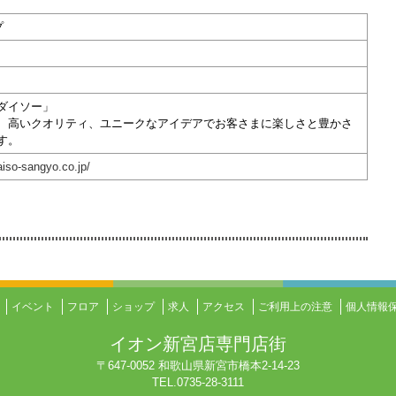
プ
ダイソー」
、高いクオリティ、ユニークなアイデアでお客さまに楽しさと豊かさ
す。
aiso-sangyo.co.jp/
イベント
フロア
ショップ
求人
アクセス
ご利用上の注意
個人情報
イオン新宮店専門店街
〒647-0052 和歌山県新宮市橋本2-14-23
TEL.0735-28-3111